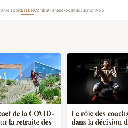
Autre sport
Basket
Combat
Fitness
Foot
Musculation
Velo
act de la COVID-
Le rôle des coach
sur la retraite des
dans la décision d