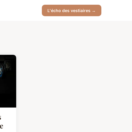
L'écho des vestiaires →
s
e