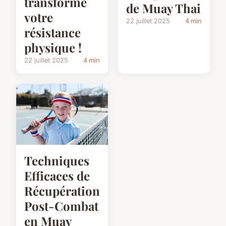
transforme
de Muay Thai
votre
22 juillet 2025
4 min
résistance
physique !
22 juillet 2025
4 min
Techniques
Efficaces de
Récupération
Post-Combat
en Muay